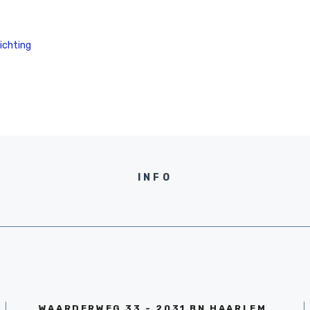
ichting
INFO
WAARDERWEG 33 - 2031 BN HAARLEM,