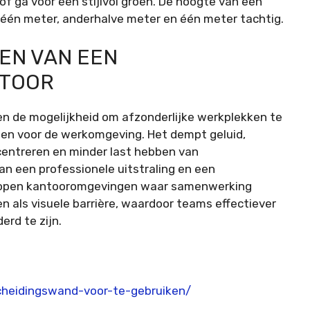
of ga voor een stijlvol groen. De hoogte van een
één meter, anderhalve meter en één meter tachtig.
EN VAN EEN
NTOOR
en de mogelijkheid om afzonderlijke werkplekken te
len voor de werkomgeving. Het dempt geluid,
entreren en minder last hebben van
an een professionele uitstraling en een
In open kantooromgevingen waar samenwerking
n als visuele barrière, waardoor teams effectiever
rd te zijn.
scheidingswand-voor-te-gebruiken/