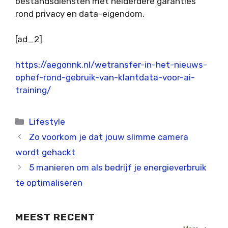
bestandsdiensten met helderdere garanties
rond privacy en data-eigendom.
[ad_2]
https://aegonnk.nl/wetransfer-in-het-nieuws-
ophef-rond-gebruik-van-klantdata-voor-ai-
training/
Categorieën
Lifestyle
Zo voorkom je dat jouw slimme camera
wordt gehackt
5 manieren om als bedrijf je energieverbruik
te optimaliseren
MEEST RECENT