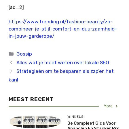
[ad_2]
https://www.trending.nl/fashion-beauty/zo-
combineer-je-stijl-comfort-en-duurzaamheid-
in-jouw-garderobe/
Categorieën
Gossip
Alles wat je moet weten over lokale SEO
Strategieën om te besparen als zzp’er, het
kan!
MEEST RECENT
More
WINKELS
De Compleet Gids Voor
Anabolen En Stacker Pro