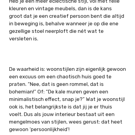
Heb je een meer eclectische stijl, vol met felle
kleuren en vintage meubels, dan is de kans
groot dat je een creatief persoon bent die altijd
in beweging is, behalve wanneer je op die ene
gezellige stoel neerploft die nét wat te
versleten is.
De waarheid is: woonstijlen zijn eigenlijk gewoon
een excuus om een chaotisch huis goed te
praten.
“
Nee, dat is geen rommel, dat is
bohemian!” Of:
“
De kale muren geven een
minimalistisch effect, snap je?” Wat je woonstijl
ook is, het belangrijkste is dat jij je er thuis
voelt. Dus als jouw interieur bestaat uit een
mengelmoes van stijlen, wees gerust: dat heet
gewoon ‘persoonlijkheid’!