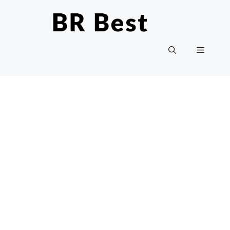
Ga
naar
de
inhoud
Menu