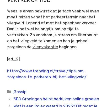
VERTREK OP TIJD
Wees je ervan bewust dat je toch vaak wel even
moet reizen vanaf het parkeerterrein naar het
vliegveld. Lopend of met het openbaar vervoer.
Dan is het wel belangrijk om op tijd te
vertrekken. Zo voorkom je stress om überhaupt
op het vliegveld te komen en kan je geheel
zorgeloos de
vliegvakantie
beginnen.
[ad_2]
https://www.trending.nl/travel/tips-om-
zorgeloos-te-parkeren-bij-het-vliegveld/
Categorieën
Gossip
SEO Groningen helpt bedrijven online groeien
Wat is een Rolex waard in 2025? Dit moet je