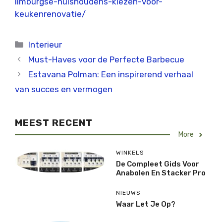
limburgse-huishoudens-kiezen-voor-
keukenrenovatie/
Categorieën
Interieur
Must-Haves voor de Perfecte Barbecue
Estavana Polman: Een inspirerend verhaal
van succes en vermogen
MEEST RECENT
More
WINKELS
De Compleet Gids Voor
Anabolen En Stacker Pro
NIEUWS
Waar Let Je Op?