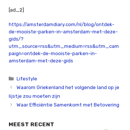
[ad_2]
https://amsterdamdiary.com/nl/blog/ontdek-
de-mooiste-parken-in-amsterdam-met-deze-
gids/?
utm_source=rss&utm_medium=rss&utm_cam
paign=ontdek-de-mooiste-parken-in-
amsterdam-met-deze-gids
Categorieën
Lifestyle
Waarom Griekenland het volgende land op je
lijstje zou moeten zijn
Waar Efficiëntie Samenkomt met Betovering
MEEST RECENT