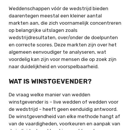
Weddenschappen vóór de wedstrijd bieden
daarentegen meestal een kleiner aantal
markten aan, die zich voornamelijk concentreren
op belangrijke uitslagen zoals
wedstrijdresultaten, over/onder de doelpunten
en correcte scores. Deze markten zijn over het
algemeen eenvoudiger te analyseren, wat
voordelig kan zijn voor mensen die op zoek zijn
naar duidelijkheid en voorspelbaarheid.
WAT IS WINSTGEVENDER?
De vraag welke manier van wedden
winstgevender is – live wedden of wedden voor
de wedstrijd – heeft geen eenduidig antwoord.
De winstgevendheid van elke methode hangt af
van de vaardigheden, voorkeuren en aanpak van