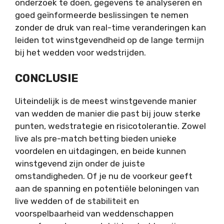
onderzoek te doen, gegevens te analyseren en
goed geïnformeerde beslissingen te nemen
zonder de druk van real-time veranderingen kan
leiden tot winstgevendheid op de lange termijn
bij het wedden voor wedstrijden.
CONCLUSIE
Uiteindelijk is de meest winstgevende manier
van wedden de manier die past bij jouw sterke
punten, wedstrategie en risicotolerantie. Zowel
live als pre-match betting bieden unieke
voordelen en uitdagingen, en beide kunnen
winstgevend zijn onder de juiste
omstandigheden. Of je nu de voorkeur geeft
aan de spanning en potentiële beloningen van
live wedden of de stabiliteit en
voorspelbaarheid van weddenschappen