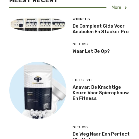
MEEST RECENT
More
WINKELS
De Compleet Gids Voor
Anabolen En Stacker Pro
NIEUWS
Waar Let Je Op?
LIFESTYLE
Anavar: De Krachtige
Keuze Voor Spieropbouw
En Fitness
NIEUWS
De Weg Naar Een Perfect