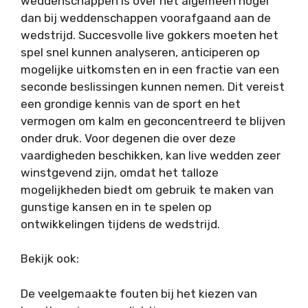
weddenschappen is over het algemeen hoger
dan bij weddenschappen voorafgaand aan de
wedstrijd. Succesvolle live gokkers moeten het
spel snel kunnen analyseren, anticiperen op
mogelijke uitkomsten en in een fractie van een
seconde beslissingen kunnen nemen. Dit vereist
een grondige kennis van de sport en het
vermogen om kalm en geconcentreerd te blijven
onder druk. Voor degenen die over deze
vaardigheden beschikken, kan live wedden zeer
winstgevend zijn, omdat het talloze
mogelijkheden biedt om gebruik te maken van
gunstige kansen en in te spelen op
ontwikkelingen tijdens de wedstrijd.
Bekijk ook:
De veelgemaakte fouten bij het kiezen van