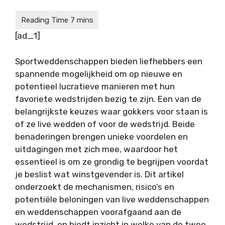
[ad_1]
Sportweddenschappen bieden liefhebbers een
spannende mogelijkheid om op nieuwe en
potentieel lucratieve manieren met hun
favoriete wedstrijden bezig te zijn. Een van de
belangrijkste keuzes waar gokkers voor staan is
of ze live wedden of voor de wedstrijd. Beide
benaderingen brengen unieke voordelen en
uitdagingen met zich mee, waardoor het
essentieel is om ze grondig te begrijpen voordat
je beslist wat winstgevender is. Dit artikel
onderzoekt de mechanismen, risico’s en
potentiële beloningen van live weddenschappen
en weddenschappen voorafgaand aan de
wedstrijd, en biedt inzicht in welke van de twee