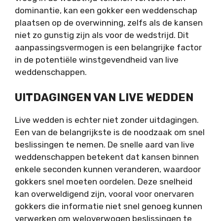
dominantie, kan een gokker een weddenschap
plaatsen op de overwinning, zelfs als de kansen
niet zo gunstig zijn als voor de wedstrijd. Dit
aanpassingsvermogen is een belangrijke factor
in de potentiële winstgevendheid van live
weddenschappen.
UITDAGINGEN VAN LIVE WEDDEN
Live wedden is echter niet zonder uitdagingen.
Een van de belangrijkste is de noodzaak om snel
beslissingen te nemen. De snelle aard van live
weddenschappen betekent dat kansen binnen
enkele seconden kunnen veranderen, waardoor
gokkers snel moeten oordelen. Deze snelheid
kan overweldigend zijn, vooral voor onervaren
gokkers die informatie niet snel genoeg kunnen
verwerken om weloverwogen beslissingen te