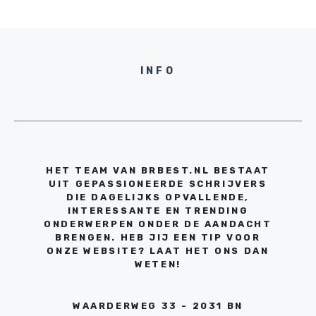
INFO
HET TEAM VAN BRBEST.NL BESTAAT
UIT GEPASSIONEERDE SCHRIJVERS
DIE DAGELIJKS OPVALLENDE,
INTERESSANTE EN TRENDING
ONDERWERPEN ONDER DE AANDACHT
BRENGEN. HEB JIJ EEN TIP VOOR
ONZE WEBSITE? LAAT HET ONS DAN
WETEN!
WAARDERWEG 33 - 2031 BN