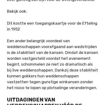
Bekijk ook:
Dit kostte een toegangskaartje voor de Efteling
in 1952
Een ander belangrijk voordeel van
weddenschappen voorafgaand aan wedstrijden
is de stabiliteit van de kansen. Omdat de kansen
worden vastgesteld voordat het evenement
begint, schommelen ze niet zo dramatisch als
bij live weddenschappen. Dankzij deze stabiliteit
kunnen gokkers hun weddenschappen
vastzetten tegen gunstige winkansen zonder
het risico te lopen op plotselinge veranderingen.
UITDAGINGEN VAN