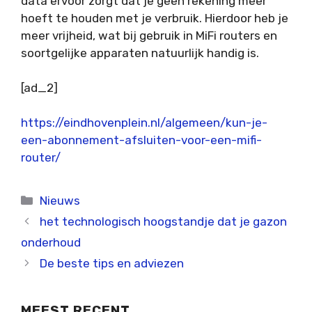
data ervoor zorgt dat je geen rekening meer
hoeft te houden met je verbruik. Hierdoor heb je
meer vrijheid, wat bij gebruik in MiFi routers en
soortgelijke apparaten natuurlijk handig is.
[ad_2]
https://eindhovenplein.nl/algemeen/kun-je-
een-abonnement-afsluiten-voor-een-mifi-
router/
Categorieën
Nieuws
het technologisch hoogstandje dat je gazon
onderhoud
De beste tips en adviezen
MEEST RECENT