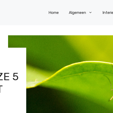
Home
Algemeen
Interi
E 5
T