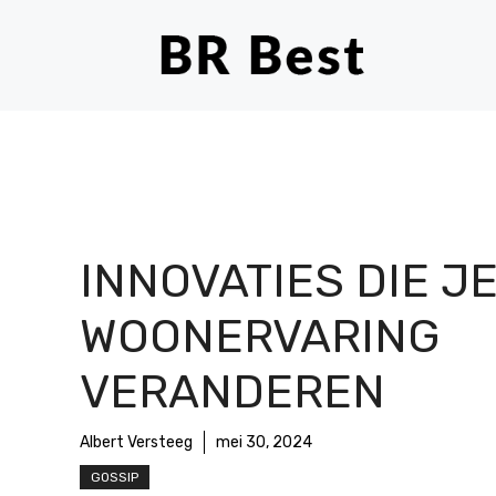
Ga
naar
de
inhoud
INNOVATIES DIE J
WOONERVARING
VERANDEREN
Albert Versteeg
mei 30, 2024
GOSSIP