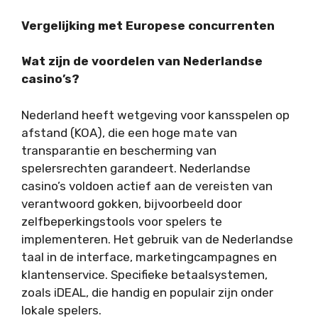
Vergelijking met Europese concurrenten
Wat zijn de voordelen van Nederlandse
casino’s?
Nederland heeft wetgeving voor kansspelen op
afstand (KOA), die een hoge mate van
transparantie en bescherming van
spelersrechten garandeert. Nederlandse
casino’s voldoen actief aan de vereisten van
verantwoord gokken, bijvoorbeeld door
zelfbeperkingstools voor spelers te
implementeren. Het gebruik van de Nederlandse
taal in de interface, marketingcampagnes en
klantenservice. Specifieke betaalsystemen,
zoals iDEAL, die handig en populair zijn onder
lokale spelers.