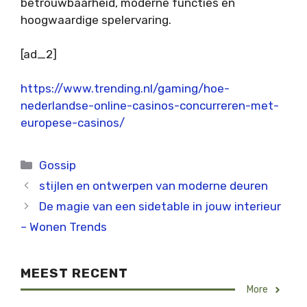
betrouwbaarheid, moderne functies en
hoogwaardige spelervaring.
[ad_2]
https://www.trending.nl/gaming/hoe-
nederlandse-online-casinos-concurreren-met-
europese-casinos/
Categorieën
Gossip
stijlen en ontwerpen van moderne deuren
De magie van een sidetable in jouw interieur
– Wonen Trends
MEEST RECENT
More