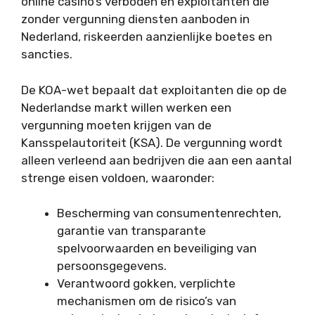
online casino’s verboden en exploitanten die
zonder vergunning diensten aanboden in
Nederland, riskeerden aanzienlijke boetes en
sancties.
De KOA-wet bepaalt dat exploitanten die op de
Nederlandse markt willen werken een
vergunning moeten krijgen van de
Kansspelautoriteit (KSA). De vergunning wordt
alleen verleend aan bedrijven die aan een aantal
strenge eisen voldoen, waaronder:
Bescherming van consumentenrechten,
garantie van transparante
spelvoorwaarden en beveiliging van
persoonsgegevens.
Verantwoord gokken, verplichte
mechanismen om de risico’s van