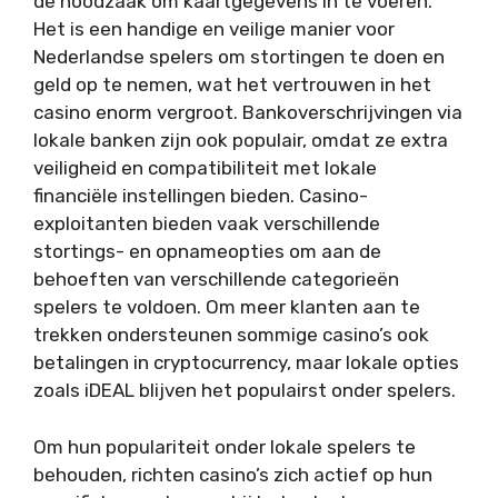
de noodzaak om kaartgegevens in te voeren.
Het is een handige en veilige manier voor
Nederlandse spelers om stortingen te doen en
geld op te nemen, wat het vertrouwen in het
casino enorm vergroot. Bankoverschrijvingen via
lokale banken zijn ook populair, omdat ze extra
veiligheid en compatibiliteit met lokale
financiële instellingen bieden. Casino-
exploitanten bieden vaak verschillende
stortings- en opnameopties om aan de
behoeften van verschillende categorieën
spelers te voldoen. Om meer klanten aan te
trekken ondersteunen sommige casino’s ook
betalingen in cryptocurrency, maar lokale opties
zoals iDEAL blijven het populairst onder spelers.
Om hun populariteit onder lokale spelers te
behouden, richten casino’s zich actief op hun