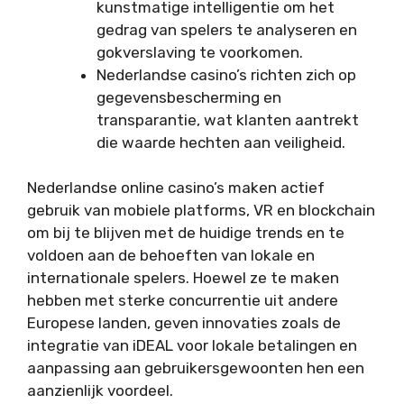
kunstmatige intelligentie om het
gedrag van spelers te analyseren en
gokverslaving te voorkomen.
Nederlandse casino’s richten zich op
gegevensbescherming en
transparantie, wat klanten aantrekt
die waarde hechten aan veiligheid.
Nederlandse online casino’s maken actief
gebruik van mobiele platforms, VR en blockchain
om bij te blijven met de huidige trends en te
voldoen aan de behoeften van lokale en
internationale spelers. Hoewel ze te maken
hebben met sterke concurrentie uit andere
Europese landen, geven innovaties zoals de
integratie van iDEAL voor lokale betalingen en
aanpassing aan gebruikersgewoonten hen een
aanzienlijk voordeel.