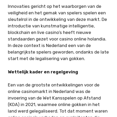
Innovaties gericht op het waarborgen van de
veiligheid en het gemak van spelers spelen een
sleutelrol in de ontwikkeling van deze markt. De
introductie van kunstmatige intelligentie,
blockchain en live casino’s heeft nieuwe
standaarden gezet voor casino online holandia.
In deze context is Nederland een van de
belangrijkste spelers geworden, ondanks de late
start met de legalisering van gokken.
Wettelijk kader en regelgeving
Een van de grootste ontwikkelingen voor de
online casinomarkt in Nederland was de
invoering van de Wet Kansspelen op Afstand
(KOA) in 2021, waarmee online gokken in het
land werd gelegaliseerd. Tot dat moment waren