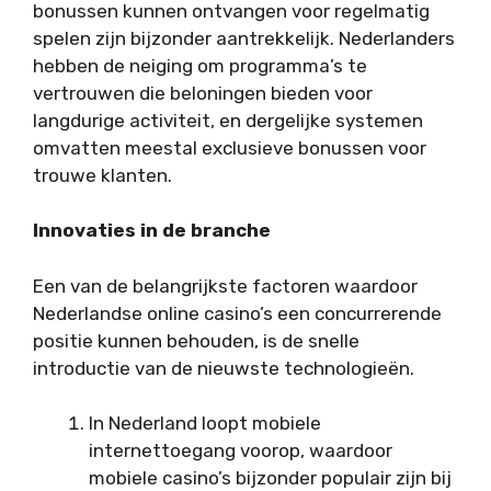
bonussen kunnen ontvangen voor regelmatig
spelen zijn bijzonder aantrekkelijk. Nederlanders
hebben de neiging om programma’s te
vertrouwen die beloningen bieden voor
langdurige activiteit, en dergelijke systemen
omvatten meestal exclusieve bonussen voor
trouwe klanten.
Innovaties in de branche
Een van de belangrijkste factoren waardoor
Nederlandse online casino’s een concurrerende
positie kunnen behouden, is de snelle
introductie van de nieuwste technologieën.
In Nederland loopt mobiele
internettoegang voorop, waardoor
mobiele casino’s bijzonder populair zijn bij