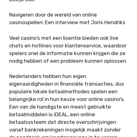
Navigeren door de wereld van online
casinospellen: Een interview met Joris Hendriks
Veel casino’s met een licentie bieden ook live
chats en hotlines voor klantenservice, waardoor
spelers snel de informatie kunnen krijgen die ze
nodig hebben of een probleem kunnen oplossen.
Nederlanders hebben hun eigen
eigenaardigheden in financiële transacties, dus
populaire lokale betaalmethodes spelen een
belangrijke rol in hun keuze voor online casino’s.
Een van de handigste en meest gebruikte
betaalmiddelen is iDEAL, een online
betaalsysteem dat directe overschrijvingen
vanaf bankrekeningen mogelijk maakt zonder