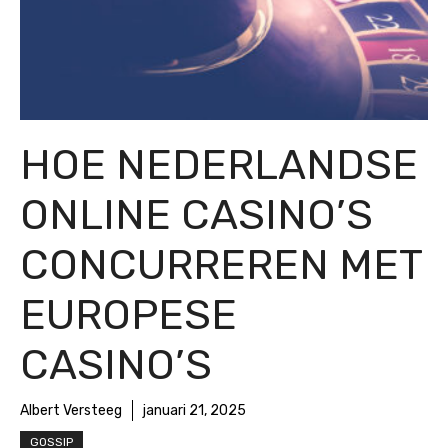
HOE NEDERLANDSE
ONLINE CASINO’S
CONCURREREN MET
EUROPESE
CASINO’S
Albert Versteeg
januari 21, 2025
GOSSIP