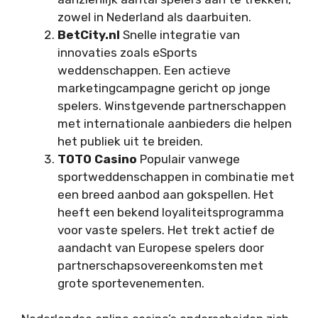
zowel in Nederland als daarbuiten.
BetCity.nl
Snelle integratie van
innovaties zoals eSports
weddenschappen. Een actieve
marketingcampagne gericht op jonge
spelers. Winstgevende partnerschappen
met internationale aanbieders die helpen
het publiek uit te breiden.
TOTO Casino
Populair vanwege
sportweddenschappen in combinatie met
een breed aanbod aan gokspellen. Het
heeft een bekend loyaliteitsprogramma
voor vaste spelers. Het trekt actief de
aandacht van Europese spelers door
partnerschapsovereenkomsten met
grote sportevenementen.