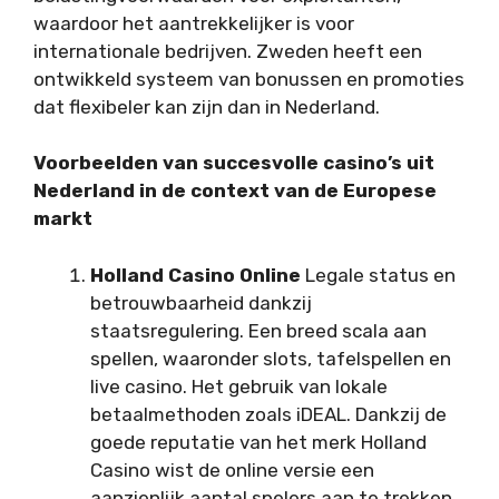
waardoor het aantrekkelijker is voor
internationale bedrijven. Zweden heeft een
ontwikkeld systeem van bonussen en promoties
dat flexibeler kan zijn dan in Nederland.
Voorbeelden van succesvolle casino’s uit
Nederland in de context van de Europese
markt
Holland Casino Online
Legale status en
betrouwbaarheid dankzij
staatsregulering. Een breed scala aan
spellen, waaronder slots, tafelspellen en
live casino. Het gebruik van lokale
betaalmethoden zoals iDEAL. Dankzij de
goede reputatie van het merk Holland
Casino wist de online versie een
aanzienlijk aantal spelers aan te trekken,