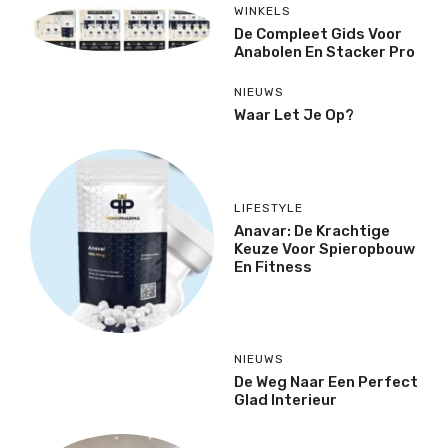
WINKELS
De Compleet Gids Voor
Anabolen En Stacker Pro
NIEUWS
Waar Let Je Op?
LIFESTYLE
Anavar: De Krachtige
Keuze Voor Spieropbouw
En Fitness
NIEUWS
De Weg Naar Een Perfect
Glad Interieur