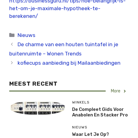
https://businessguru.nl/tips/hoe-belangrijk-is-
het-om-je-maximale-hypotheek-te-
berekenen/
Categorieën
Nieuws
De charme van een houten tuintafel in je
buitenruimte – Wonen Trends
kofiecups aanbieding bij Mailaanbiedingen
MEEST RECENT
More
WINKELS
De Compleet Gids Voor
Anabolen En Stacker Pro
NIEUWS
Waar Let Je Op?