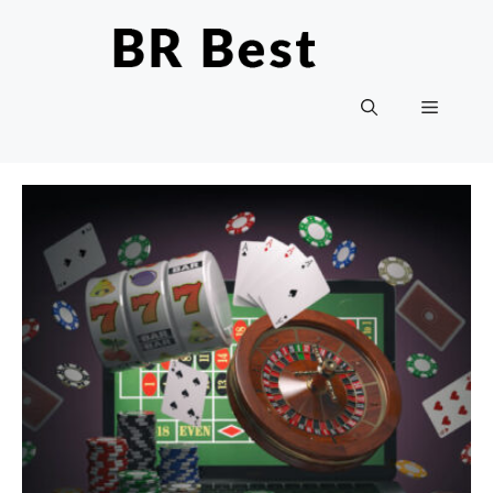
Ga
naar
de
inhoud
Menu