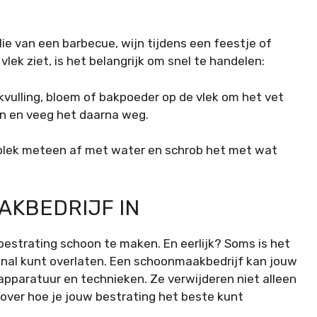
lie van een barbecue, wijn tijdens een feestje of
lek ziet, is het belangrijk om snel te handelen:
kvulling, bloem of bakpoeder op de vlek om het vet
en en veeg het daarna weg.
plek meteen af met water en schrob het met wat
AKBEDRIJF IN
n bestrating schoon te maken. En eerlijk? Soms is het
onal kunt overlaten. Een schoonmaakbedrijf kan jouw
apparatuur en technieken. Ze verwijderen niet alleen
 over hoe je jouw bestrating het beste kunt