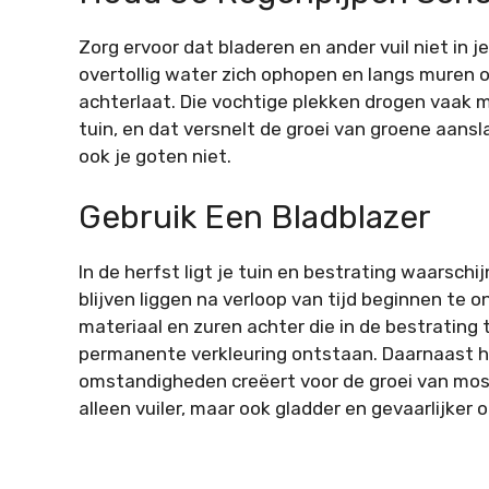
Zorg ervoor dat bladeren en ander vuil niet in 
overtollig water zich ophopen en langs muren o
achterlaat. Die vochtige plekken drogen vaak mi
tuin, en dat versnelt de groei van groene aans
ook je goten niet.
Gebruik Een Bladblazer
In de herfst ligt je tuin en bestrating waarschi
blijven liggen na verloop van tijd beginnen te o
materiaal en zuren achter die in de bestrating
permanente verkleuring ontstaan. Daarnaast h
omstandigheden creëert voor de groei van mos,
alleen vuiler, maar ook gladder en gevaarlijker 