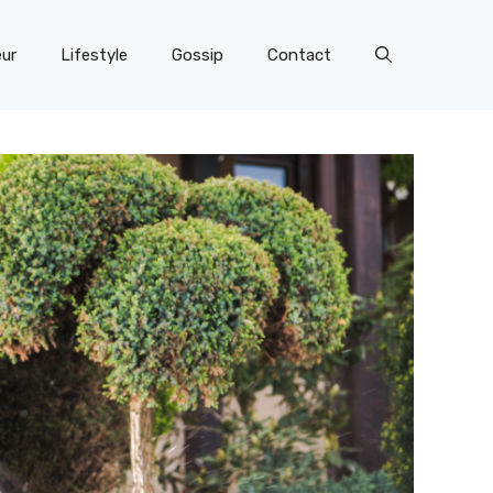
eur
Lifestyle
Gossip
Contact