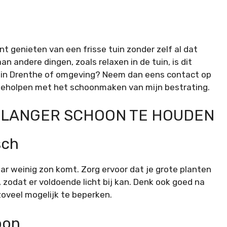
t genieten van een frisse tuin zonder zelf al dat
aan andere dingen, zoals relaxen in de tuin, is dit
 in Drenthe of omgeving? Neem dan eens contact op
 geholpen met het schoonmaken van mijn bestrating.
T LANGER SCHOON TE HOUDEN
sch
ar weinig zon komt. Zorg ervoor dat je grote planten
, zodat er voldoende licht bij kan. Denk ook goed na
zoveel mogelijk te beperken.
oon