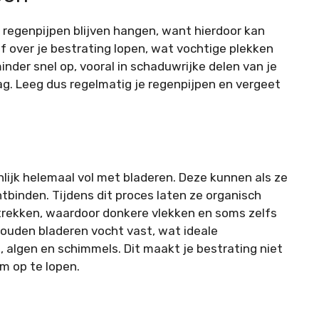
je regenpijpen blijven hangen, want hierdoor kan
f over je bestrating lopen, wat vochtige plekken
nder snel op, vooral in schaduwrijke delen van je
lag. Leeg dus regelmatig je regenpijpen en vergeet
jnlijk helemaal vol met bladeren. Deze kunnen als ze
ntbinden. Tijdens dit proces laten ze organisch
 trekken, waardoor donkere vlekken en soms zelfs
ouden bladeren vocht vast, wat ideale
 algen en schimmels. Dit maakt je bestrating niet
om op te lopen.