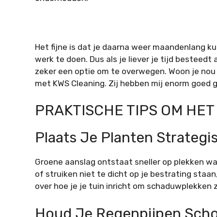
Het fijne is dat je daarna weer maandenlang kun
werk te doen. Dus als je liever je tijd besteedt 
zeker een optie om te overwegen. Woon je nou
met
KWS Cleaning
. Zij hebben mij enorm goed
PRAKTISCHE TIPS OM HE
Plaats Je Planten Strategi
Groene aanslag ontstaat sneller op plekken wa
of struiken niet te dicht op je bestrating staan
over hoe je je tuin inricht om schaduwplekken 
Houd Je Regenpijpen Sch