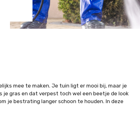
lijks mee te maken. Je tuin ligt er mooi bij, maar je
s je gras en dat verpest toch wel een beetje de look
n om je bestrating langer schoon te houden. In deze
D