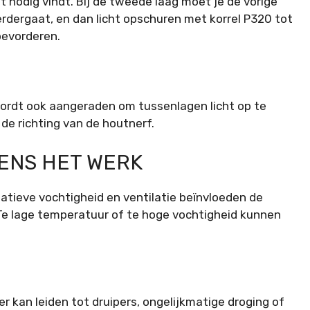
at nodig vindt. Bij de tweede laag moet je de vorige
erdergaat, en dan licht opschuren met korrel P320 tot
bevorderen.
rdt ook aangeraden om tussenlagen licht op te
 de richting van de houtnerf.
ENS HET WERK
atieve vochtigheid en ventilatie beïnvloeden de
 Te lage temperatuur of te hoge vochtigheid kunnen
eer kan leiden tot druipers, ongelijkmatige droging of