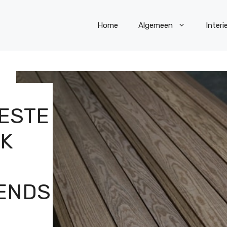
Home
Algemeen
Interi
BESTE
K
N
ENDS