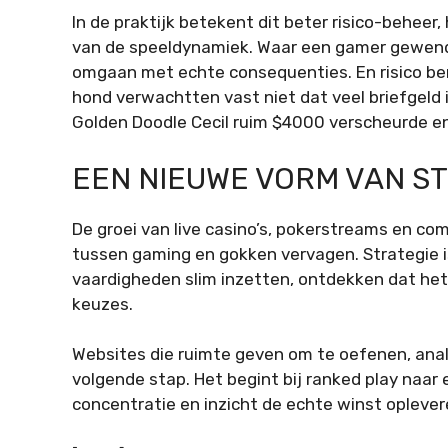
In de praktijk betekent dit beter risico-beheer
van de speeldynamiek. Waar een gamer gewend i
omgaan met echte consequenties. En risico bere
hond verwachtten vast niet dat veel briefgeld 
Golden Doodle Cecil ruim $4000 verscheurde en
EEN NIEUWE VORM VAN S
De groei van live casino’s, pokerstreams en co
tussen gaming en gokken vervagen. Strategie i
vaardigheden slim inzetten, ontdekken dat het
keuzes.
Websites die ruimte geven om te oefenen, analy
volgende stap. Het begint bij ranked play naar 
concentratie en inzicht de echte winst oplever