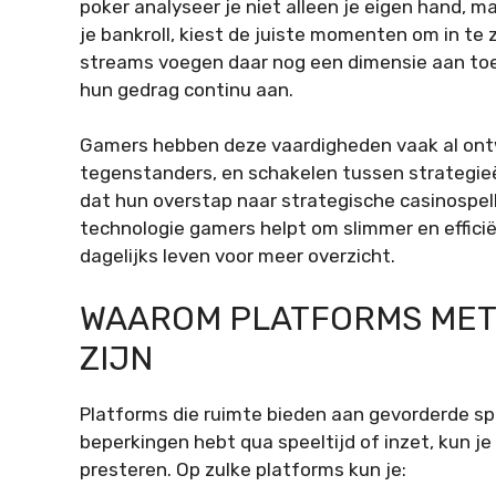
poker analyseer je niet alleen je eigen hand, 
je bankroll, kiest de juiste momenten om in te z
streams voegen daar nog een dimensie aan toe
hun gedrag continu aan.
Gamers hebben deze vaardigheden vaak al ontw
tegenstanders, en schakelen tussen strategieë
dat hun overstap naar strategische casinospell
technologie gamers helpt om slimmer en efficië
dagelijks leven voor meer overzicht.
WAAROM PLATFORMS MET 
ZIJN
Platforms die ruimte bieden aan gevorderde sp
beperkingen hebt qua speeltijd of inzet, kun je
presteren. Op zulke platforms kun je: