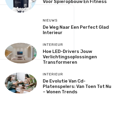
Voor Spieropbouw En Fitness
NIEUWS
De Weg Naar Een Perfect Glad
Interieur
INTERIEUR
Hoe LED-Drivers Jouw
Verlichtingsoplossingen
Transformeren
INTERIEUR
De Evolutie Van Cd-
Platenspelers: Van Toen Tot Nu
– Wonen Trends