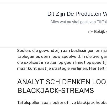
Dit Zijn De Producten 
Alles wat nu viral gaat, van TikTo
👉 Bekijk 
Spelers die gewend zijn aan beslissingen en ri
tablegames een nieuw speelveld. In die overgang
die expliciet inzetten op geen limiet op speelti
maar kunt juist je strategie verfijnen. Hier telt
ANALYTISCH DENKEN LOON
BLACKJACK-STREAMS
Tafelspellen zoals poker of live blackjack hebb