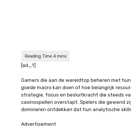
[ad_1]
Gamers die aan de wereldtop beheren met hun 
goede macro kan doen of hoe belangrijk resour
strategie, focus en besluitkracht die steeds va
casinospellen overstapt. Spelers die gewend zij
domineren ontdekken dat hun analytische skills
Advertisement