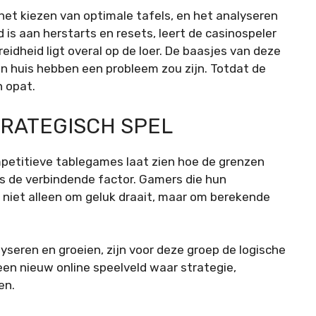
, het kiezen van optimale tafels, en het analyseren
s aan herstarts en resets, leert de casinospeler
idheid ligt overal op de loer. De baasjes van deze
in huis hebben een probleem zou zijn. Totdat de
 opat.
TRATEGISCH SPEL
mpetitieve tablegames laat zien hoe de grenzen
s de verbindende factor. Gamers die hun
 niet alleen om geluk draait, maar om berekende
seren en groeien, zijn voor deze groep de logische
een nieuw online speelveld waar strategie,
en.