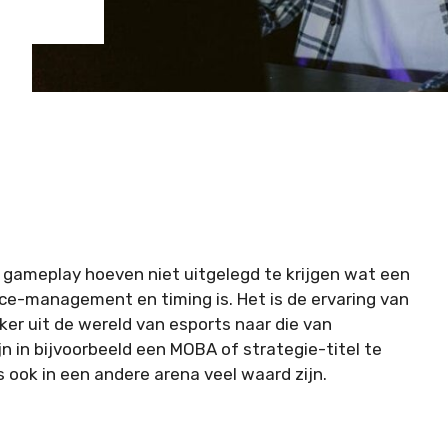
gameplay hoeven niet uitgelegd te krijgen wat een
ce-management en timing is. Het is de ervaring van
ker uit de wereld van esports naar die van
n in bijvoorbeeld een MOBA of strategie-titel te
 ook in een andere arena veel waard zijn.