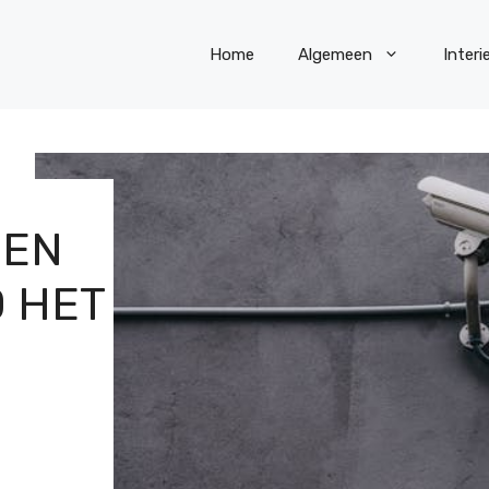
Home
Algemeen
Interi
EEN
D HET