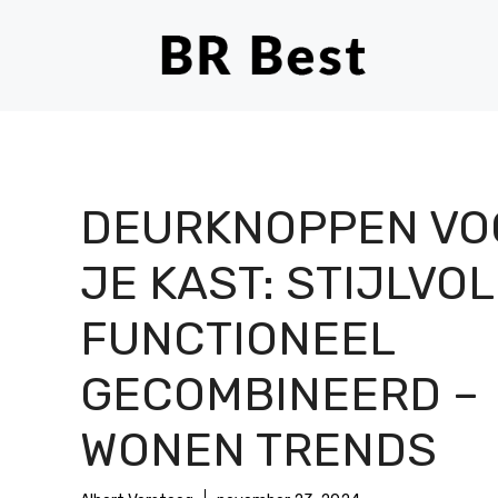
Ga
naar
de
inhoud
DEURKNOPPEN VO
JE KAST: STIJLVOL
FUNCTIONEEL
GECOMBINEERD –
WONEN TRENDS